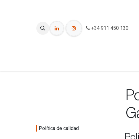
Ir al contenido
+34 911 450 130
Inicio
Servic
Po
Ga
Política de calidad
Pol