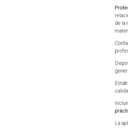
Prote
relac
de la 
mater
Conta
profes
Dispo
gener
Estab
calid
Inclu
práct
La ap