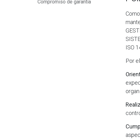
Compromiso de garantía
Como 
mante
GESTI
SISTE
ISO 1
Por e
Orient
expect
organ
Reali
contro
Cumpl
aspec