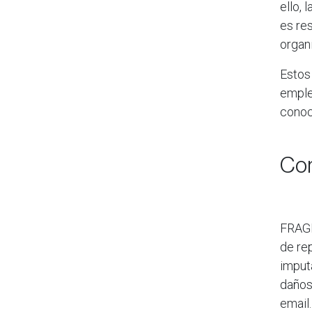
ello, 
es res
organ
Estos
emple
conoc
Com
FRAGM
de re
imput
daños
email