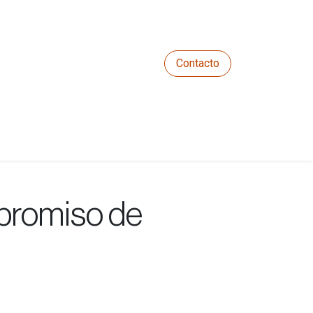
Contacto
otros
Relieva
mpromiso de